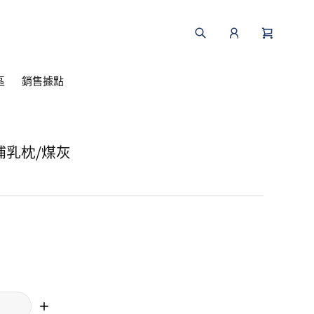
區
銷售據點
哺乳枕/煤灰