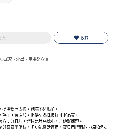
售完
收藏
 ◎居家、外出、車用都方便
，提供穩固支撐，飽滿不易塌陷。
，輕拍回復原形，提供孕媽咪良好睡眠品質。
潔方便好打理，體積比月亮枕小，方便好攜帶。
墊與寶寶坐躺枕，多功能靈活運用，寶貝用得開心、媽咪超安