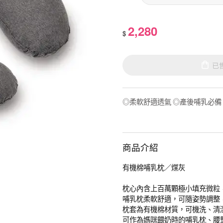
2,280
$
已
◎柔軟舒適透氣 ◎產後哺乳必備
商品介紹
有機棉哺乳枕／煤灰
枕心內含上百萬顆極小填充微粒
哺乳枕柔軟舒適，可隨姿勢調整
枕套為有機棉材質，可機洗、清
可作為媽咪餵奶時的哺乳枕、腰