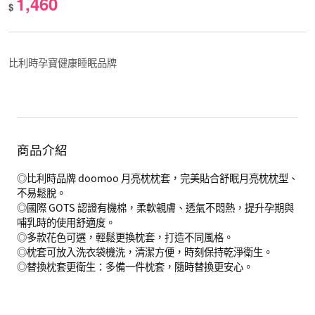
1,460
$
比利時孕寶健康睡眠品牌
商品介紹
◎比利時品牌 doomoo 月亮枕枕套，完美貼合舒眠月亮枕枕型、
不易鬆脫。
◎國際 GOTS 認證有機棉，柔軟親膚、透氣不悶熱，提升孕期與
哺乳時的使用舒適度。
◎多款花色可選，輕鬆更換枕套，打造不同風格。
◎枕套可放入洗衣袋機洗，清潔方便，時刻保持乾淨衛生。
◎替換枕套更衛生：多備一件枕套，隨時替換更安心。