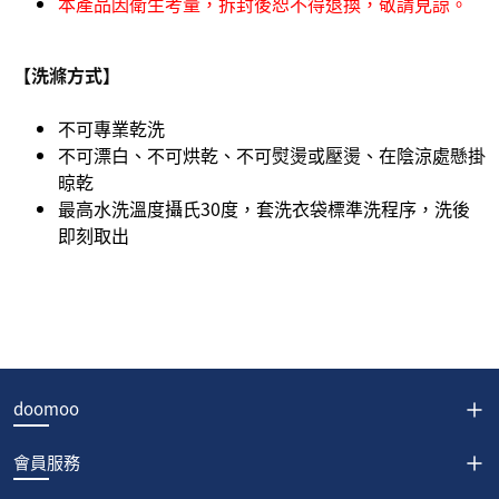
本產品因衛生考量，拆封後恕不得退換，敬請見諒。
【洗滌方式】
不可專業乾洗
不可漂白、不可烘乾、不可熨燙或壓燙、在陰涼處懸掛
晾乾
最高水洗溫度攝氏30度，套洗衣袋標準洗程序，洗後
即刻取出
doomoo
會員服務