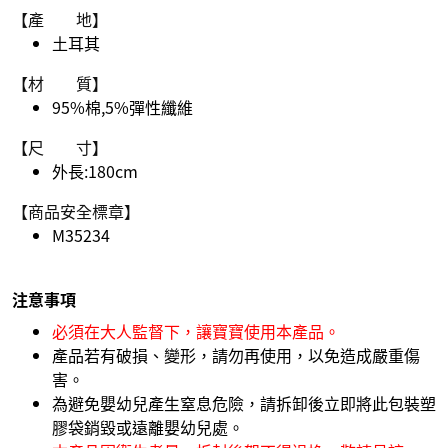
【產 地】
土耳其
【材 質】
95%棉,5%彈性纖維
【尺 寸】
外長:180cm
【商品安全標章】
M35234
注意事項
必須在大人監督下，讓寶寶使用本產品。
產品若有破損、變形，請勿再使用，以免造成嚴重傷
害。
為避免嬰幼兒產生窒息危險，請拆卸後立即將此包裝塑
膠袋銷毀或遠離嬰幼兒處。