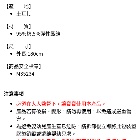
【產 地】
土耳其
【材 質】
95%棉,5%彈性纖維
【尺 寸】
外長:180cm
【商品安全標章】
M35234
注意事項
必須在大人監督下，讓寶寶使用本產品。
產品若有破損、變形，請勿再使用，以免造成嚴重傷
害。
為避免嬰幼兒產生窒息危險，請拆卸後立即將此包裝塑
膠袋銷毀或遠離嬰幼兒處。