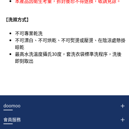
本產品因衛生考量，拆封後恕不得退換，敬請見諒。
【洗滌方式】
不可專業乾洗
不可漂白、不可烘乾、不可熨燙或壓燙、在陰涼處懸掛
晾乾
最高水洗溫度攝氏30度，套洗衣袋標準洗程序，洗後
即刻取出
doomoo
會員服務