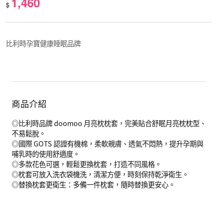
1,460
$
比利時孕寶健康睡眠品牌
商品介紹
◎比利時品牌 doomoo 月亮枕枕套，完美貼合舒眠月亮枕枕型、
不易鬆脫。
◎國際 GOTS 認證有機棉，柔軟親膚、透氣不悶熱，提升孕期與
哺乳時的使用舒適度。
◎多款花色可選，輕鬆更換枕套，打造不同風格。
◎枕套可放入洗衣袋機洗，清潔方便，時刻保持乾淨衛生。
◎替換枕套更衛生：多備一件枕套，隨時替換更安心。