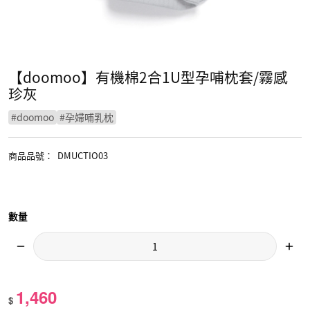
【doomoo】有機棉2合1U型孕哺枕套/霧感
珍灰
#
doomoo
#
孕婦哺乳枕
商品品號
：
DMUCTIO03
數量
1,460
$