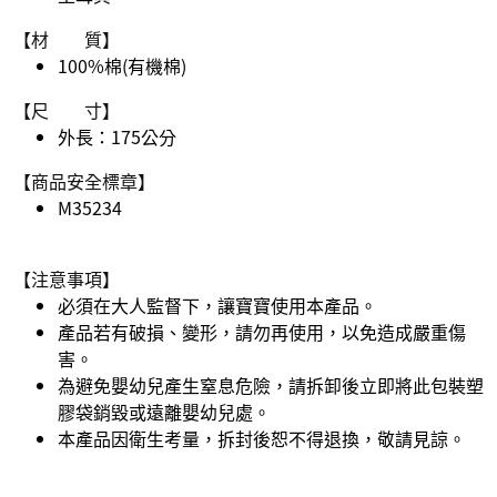
【材 質】
100%棉(有機棉)
【尺 寸】
外長：175公分
【商品安全標章】
M35234
【注意事項】
必須在大人監督下，讓寶寶使用本產品。
產品若有破損、變形，請勿再使用，以免造成嚴重傷
害。
為避免嬰幼兒產生窒息危險，請拆卸後立即將此包裝塑
膠袋銷毀或遠離嬰幼兒處。
本產品因衛生考量，拆封後恕不得退換，敬請見諒。