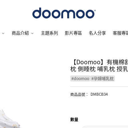
商品介紹
主題系列
影片專區
名人分享
客服專
【Doomoo】有機棉
枕 側睡枕 哺乳枕 授
#
doomoo
#
孕婦哺乳枕
商品品號
：
DMBCB34
數量