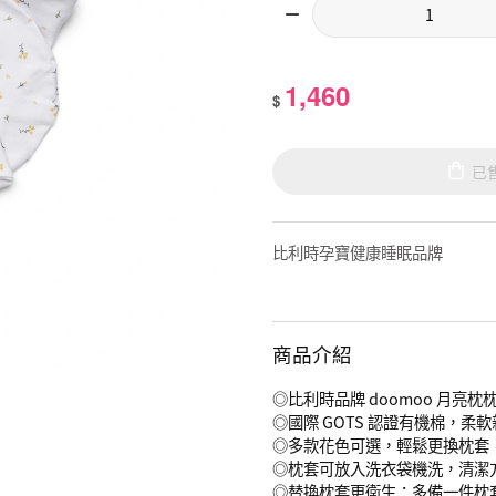
1,460
$
已
比利時孕寶健康睡眠品牌
商品介紹
◎比利時品牌 doomoo 月
◎國際 GOTS 認證有機棉，
◎多款花色可選，輕鬆更換枕套
◎枕套可放入洗衣袋機洗，清潔
◎替換枕套更衛生：多備一件枕