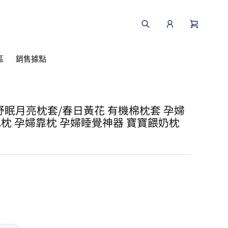
區
銷售據點
舒眠月亮枕套/春日黃花 有機棉枕套 孕婦
乳枕 孕婦靠枕 孕婦睡覺神器 寶寶餵奶枕