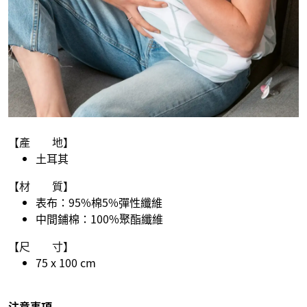
【產 地】
土耳其
【材 質】
表布：95%棉5%彈性纖維
中間鋪棉：100%聚酯纖維
【尺 寸】
75 x 100 cm
注意事項