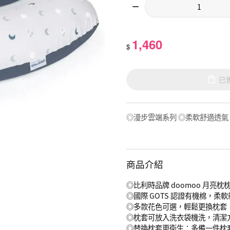
1,460
$
已
◎漫步雲端系列 ◎柔軟舒適透氣
商品介紹
◎比利時品牌 doomoo 月
◎國際 GOTS 認證有機棉，
◎多款花色可選，輕鬆更換枕套
◎枕套可放入洗衣袋機洗，清潔
◎替換枕套更衛生：多備一件枕