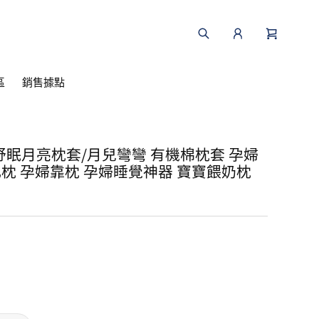
區
銷售據點
舒眠月亮枕套/月兒彎彎 有機棉枕套 孕婦
乳枕 孕婦靠枕 孕婦睡覺神器 寶寶餵奶枕