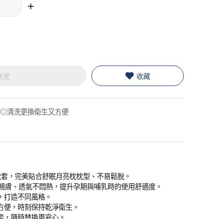
售完
收藏
 ◎清洗更換衛生又方便
亮枕枕套，完美貼合舒眠月亮枕枕型、不易鬆脫。
柔軟親膚、透氣不悶熱，提升孕期與哺乳時的使用舒適度。
，打造不同風格。
方便，時刻保持乾淨衛生。
套，隨時替換更安心。