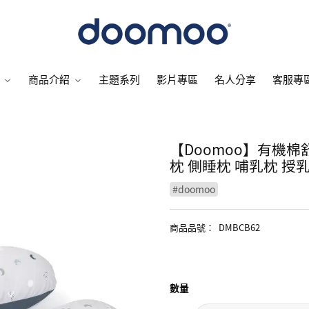
商品介紹
主題系列
影片專區
名人分享
客服專
【Doomoo】有機棉
枕 側睡枕 哺乳枕 授
#
doomoo
商品品號
：
DMBCB62
數量