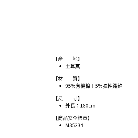
【產 地】
土耳其
【材 質】
95%有機棉＋5%彈性纖維
【尺 寸】
外長：180cm
【商品安全標章】
M35234