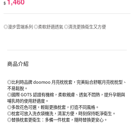
1,460
$
◎漫步雲端系列 ◎柔軟舒適透氣 ◎清洗更換衛生又方便
商品介紹
◎比利時品牌 doomoo 月亮枕枕套，完美貼合舒眠月亮枕枕型、
不易鬆脫。
◎國際 GOTS 認證有機棉，柔軟親膚、透氣不悶熱，提升孕期與
哺乳時的使用舒適度。
◎多款花色可選，輕鬆更換枕套，打造不同風格。
◎枕套可放入洗衣袋機洗，清潔方便，時刻保持乾淨衛生。
◎替換枕套更衛生：多備一件枕套，隨時替換更安心。