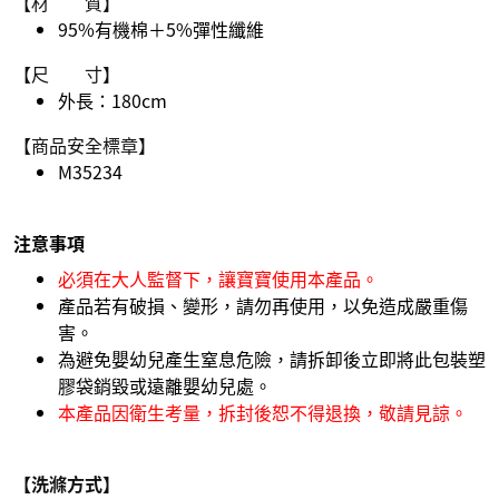
【材 質】
95%有機棉＋5%彈性纖維
【尺 寸】
外長：180cm
【商品安全標章】
M35234
注意事項
必須在大人監督下，讓寶寶使用本產品。
產品若有破損、變形，請勿再使用，以免造成嚴重傷
害。
為避免嬰幼兒產生窒息危險，請拆卸後立即將此包裝塑
膠袋銷毀或遠離嬰幼兒處。
本產品因衛生考量，拆封後恕不得退換，敬請見諒。
【洗滌方式】