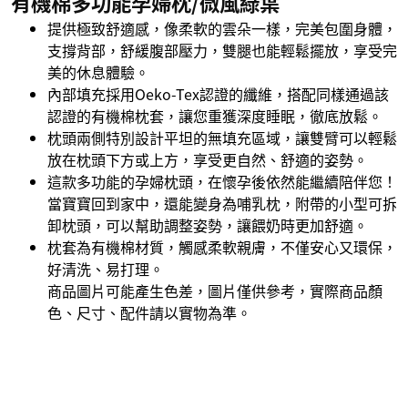
有機棉多功能孕婦枕/微風綠葉
提供極致舒適感，像柔軟的雲朵一樣，完美包圍身體，
支撐背部，舒緩腹部壓力，雙腿也能輕鬆擺放，享受完
美的休息體驗。
內部填充採用Oeko-Tex認證的纖維，搭配同樣通過該
認證的有機棉枕套，讓您重獲深度睡眠，徹底放鬆。
枕頭兩側特別設計平坦的無填充區域，讓雙臂可以輕鬆
放在枕頭下方或上方，享受更自然、舒適的姿勢。
這款多功能的孕婦枕頭，在懷孕後依然能繼續陪伴您！
當寶寶回到家中，還能變身為哺乳枕，附帶的小型可拆
卸枕頭，可以幫助調整姿勢，讓餵奶時更加舒適。
枕套為有機棉材質，觸感柔軟親膚，不僅安心又環保，
好清洗、易打理。
商品圖片可能產生色差，圖片僅供參考，實際商品顏
色、尺寸、配件請以實物為準。