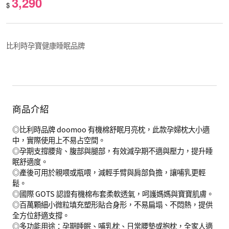
3,290
$
比利時孕寶健康睡眠品牌
商品介紹
◎比利時品牌 doomoo 有機棉舒眠月亮枕，此款孕婦枕大小適
中，實際使用上不易占空間。
◎孕期支撐腰背、腹部與腿部，有效減孕期不適與壓力，提升睡
眠舒適度。
◎產後可用於親喂或瓶喂，減輕手臂與肩部負擔，讓哺乳更輕
鬆。
◎國際 GOTS 認證有機棉布套柔軟透氣，呵護媽媽與寶寶肌膚。
◎百萬顆細小微粒填充塑形貼合身形，不易扁塌、不悶熱，提供
全方位舒適支撐。
◎多功能用途：孕期睡眠、哺乳枕、日常腰墊或抱枕，全家人適