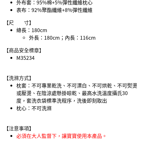
外布套：95%棉+5%彈性纖維枕心
表布：92%聚酯纖維+8%彈性纖維
【尺 寸】
總長：180cm
外長：180cm；內長：116cm
【商品安全標章】
M35234
【洗滌方式】
枕套：不可專業乾洗、不可漂白、不可烘乾、不可熨燙
或壓燙、在陰涼處懸掛晾乾、最高水洗溫度攝氏30
度，套洗衣袋標準洗程序，洗後即刻取出
枕心：不可洗滌
【
注意事項
】
必須在大人監督下，讓寶寶使用本產品。